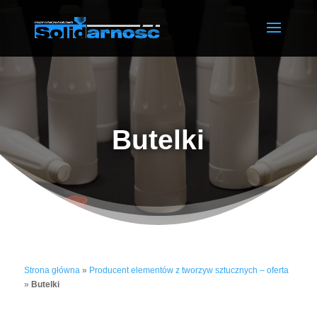
Butelki
Strona główna
»
Producent elementów z tworzyw sztucznych – oferta
»
Butelki