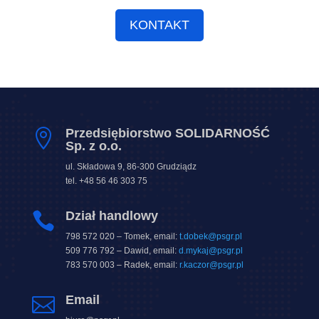
KONTAKT
Przedsiębiorstwo SOLIDARNOŚĆ

Sp. z o.o.
ul. Składowa 9, 86-300 Grudziądz
tel. +48 56 46 303 75
Dział handlowy

798 572 020 – Tomek, email:
t.dobek@psgr.pl
509 776 792 – Dawid, email:
d.mykaj@psgr.pl
783 570 003 – Radek, email:
r.kaczor@psgr.pl
Email
