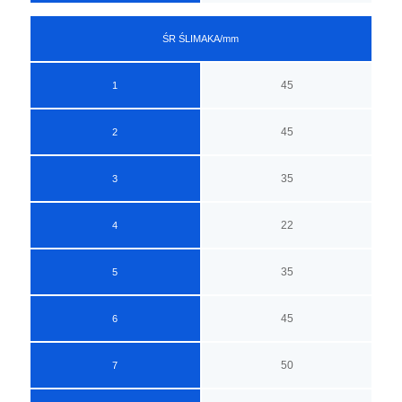
ŚR ŚLIMAKA/mm
45
1
45
2
35
3
22
4
35
5
45
6
50
7