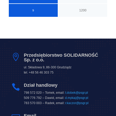
1200
9
Przedsiębiorstwo SOLIDARNOŚĆ

Sp. z o.o.
ul. Składowa 9, 86-300 Grudziądz
tel. +48 56 46 303 75
Dział handlowy

798 572 020 – Tomek, email:
t.dobek@psgr.pl
509 776 792 – Dawid, email:
d.mykaj@psgr.pl
783 570 003 – Radek, email:
r.kaczor@psgr.pl
Email