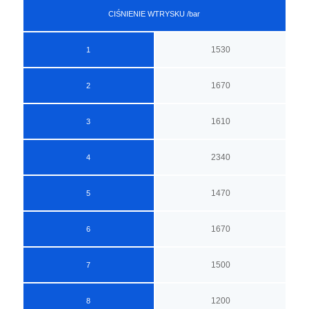
CIŚNIENIE WTRYSKU /bar
1530
1
1670
2
1610
3
2340
4
1470
5
1670
6
1500
7
1200
8