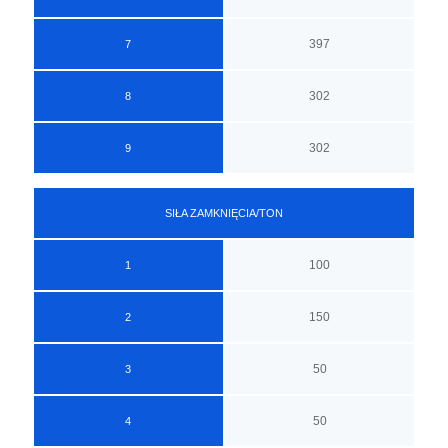
397
7
302
8
302
9
SIŁA ZAMKNIĘCIA/TON
100
1
150
2
50
3
50
4