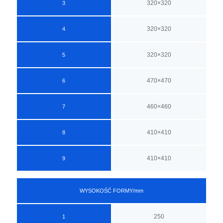
320×320
3
320×320
4
320×320
5
470×470
6
460×460
7
410×410
8
410×410
9
WYSOKOŚĆ FORMY/mm
250
1