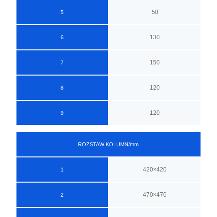
50
5
130
6
150
7
120
8
120
9
ROZSTAW KOLUMN/mm
420×420
1
470×470
2